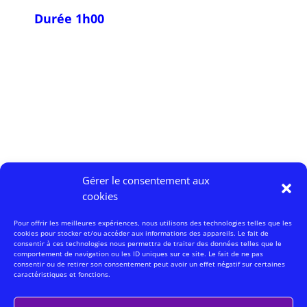
Durée 1h00
Gérer le consentement aux
cookies
Pour offrir les meilleures expériences, nous utilisons des technologies telles que les
cookies pour stocker et/ou accéder aux informations des appareils. Le fait de
consentir à ces technologies nous permettra de traiter des données telles que le
comportement de navigation ou les ID uniques sur ce site. Le fait de ne pas
consentir ou de retirer son consentement peut avoir un effet négatif sur certaines
caractéristiques et fonctions.