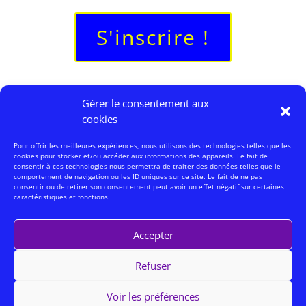
S'inscrire !
Gérer le consentement aux
cookies
Pour offrir les meilleures expériences, nous utilisons des technologies telles que les
cookies pour stocker et/ou accéder aux informations des appareils. Le fait de
consentir à ces technologies nous permettra de traiter des données telles que le
comportement de navigation ou les ID uniques sur ce site. Le fait de ne pas
consentir ou de retirer son consentement peut avoir un effet négatif sur certaines
caractéristiques et fonctions.
Accepter
Refuser
Voir les préférences